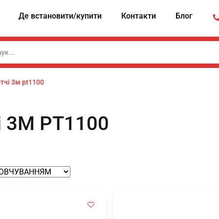
Де встановити/купити
Контакти
Блог
тчі 3м pt1100
і 3М PT1100