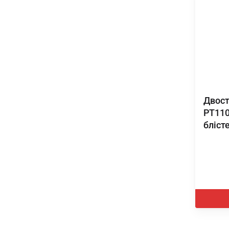
Двост
PT110
бліст