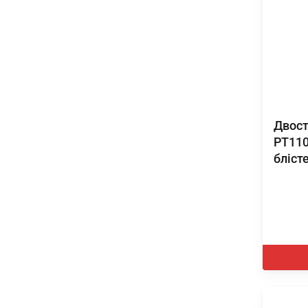
Двост
PT110
бліст