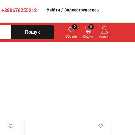
Увійти
/
Зареєструватись
+380676255212
0
0
Пошук
Обране
Кошик
Акаунт