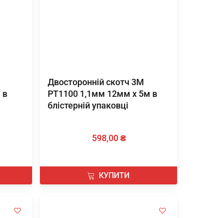
Двосторонній скотч 3М
 в
PT1100 1,1мм 12мм х 5м в
блістерній упаковці
598,00 ₴
КУПИТИ