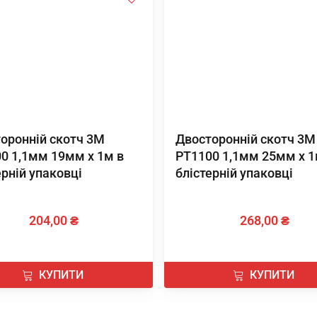
оронній скотч 3М
Двосторонній скотч 3М
0 1,1мм 19мм х 1м в
PT1100 1,1мм 25мм х 1
ерній упаковці
блістерній упаковці
204,00 ₴
268,00 ₴
КУПИТИ
КУПИТИ