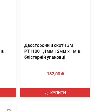
Двосторонній скотч 3М
 в
PT1100 1,1мм 12мм х 1м в
блістерній упаковці
132,00 ₴
КУПИТИ