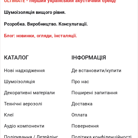
ULTIMATE
- перший український акустичний бренд!
Шумоізоляція вищого рівня.
Розробка. Виробництво. Консультації.
Блог: новинки, огляди, інсталяції.
КАТАЛОГ
ІНФОРМАЦІЯ
Нові надходження
Де встановити/купити
Шумоізоляція
Про нас
Декоративні матеріали
Поширені запитання
Технічні аерозолі
Доставка
Клеї
Оплата
Аудіо компоненти
Повернення
Полірування / Детейлінг
Політика конфіденційності