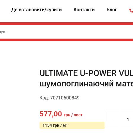
Де встановити/купити
Контакти
Блог
ULTIMATE U-POWER VU
шумопоглинаючий матер
Код: 70710600849
577,00
грн / лист
-
1154 грн / м²