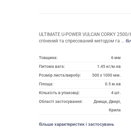
ULTIMATE U-POWER VULCAN CORKY 2500/6 -
спінений та спресований методом га ...
бі
Товщина:
6 мм
Питома вага:
1.45 кг/м.кв
Розмір листа/виробу:
500 х 1000 мм.
Площа:
0.5 м.кв
Кількість в упаковці:
4 шт.
Області застосування:
Днище, Двері,
Крила
більше характеристик і застосувань