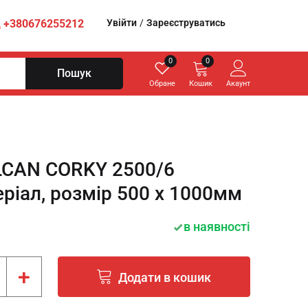
Увійти
/
Зареєструватись
+380676255212
0
0
Пошук
Обране
Кошик
Акаунт
LCAN CORKY 2500/6
іал, розмір 500 х 1000мм
в наявності
+
Додати в кошик