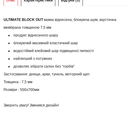
Опис
Характеристики
Відгуки (0)
ULTIMATE BLOCK OUT
важка віднесена, блокуюча шум, акустична
мембрана товщиною 7,5 мм
продукт віднесеного шару
блокуючий масивний еластичний шар
водостійкий клейовий шар підвищеної липкості
найлегший з потужних
дозволяє зібрати салон без “горбів”
Застосування: днище, арки, тунель, моторний щит.
Товщина - 7,5 мм
Розміри - 500х700мм
Зверніть увагу! Змінився дизайн!