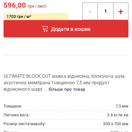
596,00
грн / лист
+
-
1703 грн / м²
Додати в кошик
ULTIMATE BLOCK OUT важка віднесена, блокуюча шум,
акустична мембрана товщиною 7,5 мм продукт
віднесеного шару ...
більше про товар
Товщина:
7,5 мм
Питома вага:
3.8 кг/м.кв
Розмір листа/виробу:
500 х 700 мм