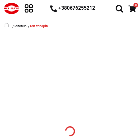
0
+380676255212
Головна
Топ товарів
Loading...