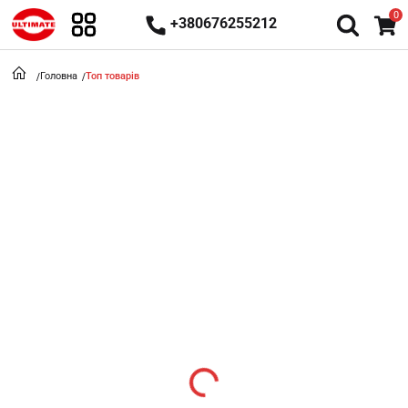
0
+380676255212
Головна
Топ товарів
Loading...