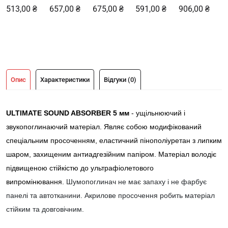
513,00 ₴
657,00 ₴
675,00 ₴
591,00 ₴
906,00 ₴
Опис
Характеристики
Відгуки (0)
ULTIMATE SOUND ABSORBER 5 мм
- ущільнюючий і
звукопоглинаючий матеріал. Являє собою модифікований
спеціальним просоченням, еластичний пінополіуретан з липким
шаром, захищеним антиадгезійним папіром. Mатеріал володіє
підвищеною стійкістю до ультрафіолетового
випромінювання.
Шумопоглинач не має запаху і не фарбує
панелі та автотканини. Акрилове просочення робить матеріал
стійким та довговічним.