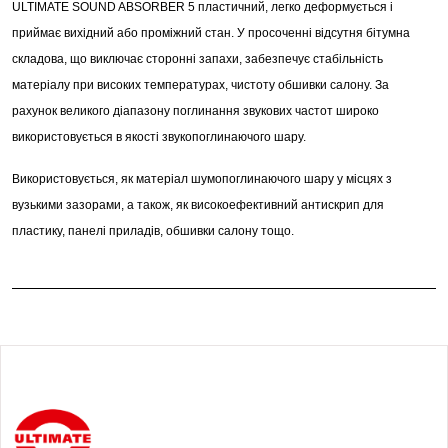
ULTIMATE SOUND ABSORBER 5 пластичний, легко деформується і
приймає вихідний або проміжний стан. У просоченні відсутня бітумна
складова, що виключає сторонні запахи, забезпечує стабільність
матеріалу при високих температурах, чистоту обшивки салону. За
рахунок великого діапазону поглинання звукових частот широко
використовується в якості звукопоглинаючого шару.
Використовується, як матеріал шумопоглинаючого шару у місцях з
вузькими зазорами, а також, як високоефективний антискрип для
пластику, панелі приладів, обшивки салону тощо.